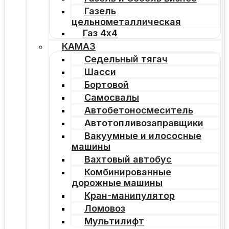
Газель
цельнометаллическая
Газ 4х4
КАМАЗ
Седельный тягач
Шасси
Бортовой
Самосвалы
Автобетоносмеситель
Автотопливозаправщики
Вакуумные и илососные
машины
Вахтовый автобус
Комбинированные
дорожные машины
Кран-манипулятор
Ломовоз
Мультилифт