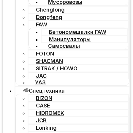
Мусоровозы
Chenglong
Dongfeng
FAW
Бетономешалки FAW
Манипуляторы
Самосвалы
FOTON
SHACMAN
SITRAK / HOWO
JAC
УАЗ
Спецтехника
BIZON
CASE
HIDROMEK
JCB
Lonking