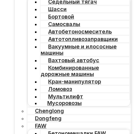
Седельный тягач
Шасси
Бортовой
Самосвалы
Автобетоносмеситель
Автотопливозаправщики
Вакуумные и илососные
машины
Вахтовый автобус
Комбинированные
дорожные машины
Кран-манипулятор
Ломовоз
Мультилифт
Мусоровозы
Chenglong
Dongfeng
FAW
Бетономешалки FAW