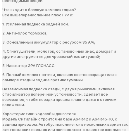
необходимых вещей.
Что входит в базовую комплектацию?
Все вышеперечисленное плюс ГУР и:
1. Усиленная подвеска задней оси;
2. Анти-блок тормозов;
3. Обновленный аккумулятор с ресурсом 85 А/ч;
4. Огнетушители, молоток, остановочный знак, домкрат и
другие инструменты для чрезвычайных ситуаций;
5. Навигатор ЭРА ГЛОНАСС;
6. Полный комплект оптики, включая световозвращатели в
бампере сзади и задние противотуманки.
Независимая подвеска сзади, с двумя рычагами, включая
стабилизатор поперечной устойчивости, сделает все
возможное, чтобы поездка прошла плавно даже в стоячем
положении.
Характеристики ходовой и двигателя
Модель Ситилайн строится на базе А64R42 и A64R45-10, с
задним приводом. Автобус исполняется в нескольких вариантах:
для городских поездок или пригородных, в качестве школьного