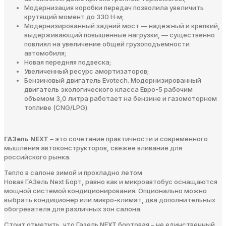
Модернизация коробки передач позволила увеличить
крутящий момент до 330 Н∙м;
Модернизированный задний мост — надежный и крепкий,
выдерживающий повышенные нагрузки, — существенно
повлиял на увеличение общей грузоподъемности
автомобиля;
Новая передняя подвеска;
Увеличенный ресурс амортизаторов;
Бензиновый двигатель Evotech. Модернизированный
двигатель экологического класса Евро-5 рабочим
объемом 3,0 литра работает на бензине и газомоторном
топливе (CNG/LPG).
ГАЗель NEXT
– это сочетание практичности и современного
мышления автоконструкторов, свежее вливание для
российского рынка.
Тепло в салоне зимой и прохладно летом
Новая ГАЗель Next Борт, равно как и микроавтобус оснащаются
мощной системой кондиционирования. Опционально можно
выбрать кондиционер или микро-климат, два дополнительных
обогревателя для различных зон салона.
Стоит отметить, что Газель NEXT бортовая – не единственный