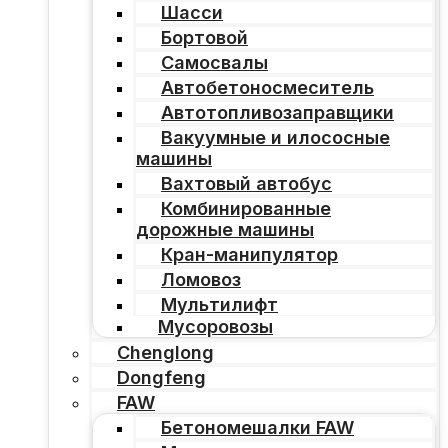
Шасси
Бортовой
Самосвалы
Автобетоносмеситель
Автотопливозаправщики
Вакуумные и илососные
машины
Вахтовый автобус
Комбинированные
дорожные машины
Кран-манипулятор
Ломовоз
Мультилифт
Мусоровозы
Chenglong
Dongfeng
FAW
Бетономешалки FAW