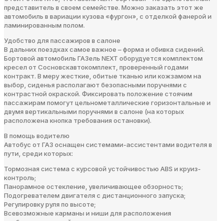
представитель в своем семействе. Можно заказать этот же
автомобиль в вариации кузова «фургон», с отделкой фанерой и
ламинированным полом.
Удобство для пассажиров в салоне
В дальних поездках самое важное – форма и обивка сидений.
Бортовой автомобиль ГАЗель NEXT оборудуется комплектом
кресел от Сосновскавтокомплект, проверенный годами
контракт. В меру жесткие, обитые тканью или кожзамом на
выбор, сиденья располагают безопасными поручнями с
контрастной окраской. Фиксировать положение стоячим
пассажирам помогут цельнометаллические горизонтальные и
двумя вертикальными поручнями в салоне (на которых
расположена кнопка требования остановки).
В помощь водителю
Автобус от ГАЗ оснащен системами-ассистентами водителя в
пути, среди которых:
Тормозная система с курсовой устойчивостью ABS и круиз-
контроль;
Панорамное остекление, увеличивающее обзорность;
Подогревателем двигателя с дистанционного запуска;
Регулировку руля по высоте;
Всевозможные карманы и ниши для расположения