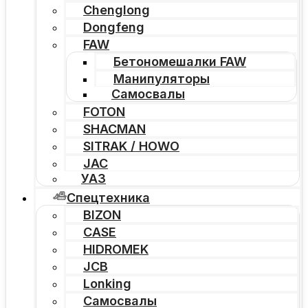
Chenglong
Dongfeng
FAW
Бетономешалки FAW
Манипуляторы
Самосвалы
FOTON
SHACMAN
SITRAK / HOWO
JAC
УАЗ
Спецтехника
BIZON
CASE
HIDROMEK
JCB
Lonking
Самосвалы