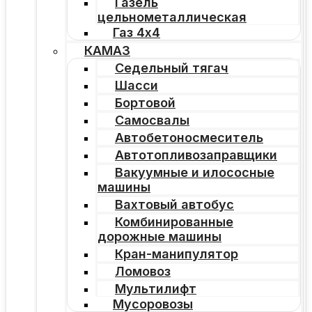
Газель
цельнометаллическая
Газ 4х4
КАМАЗ
Седельный тягач
Шасси
Бортовой
Самосвалы
Автобетоносмеситель
Автотопливозаправщики
Вакуумные и илососные
машины
Вахтовый автобус
Комбинированные
дорожные машины
Кран-манипулятор
Ломовоз
Мультилифт
Мусоровозы