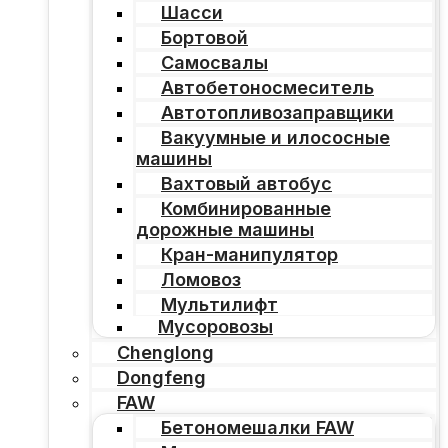
Шасси
Бортовой
Самосвалы
Автобетоносмеситель
Автотопливозаправщики
Вакуумные и илососные
машины
Вахтовый автобус
Комбинированные
дорожные машины
Кран-манипулятор
Ломовоз
Мультилифт
Мусоровозы
Chenglong
Dongfeng
FAW
Бетономешалки FAW