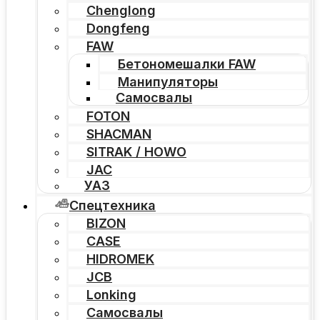
Chenglong
Dongfeng
FAW
Бетономешалки FAW
Манипуляторы
Самосвалы
FOTON
SHACMAN
SITRAK / HOWO
JAC
УАЗ
Спецтехника
BIZON
CASE
HIDROMEK
JCB
Lonking
Самосвалы