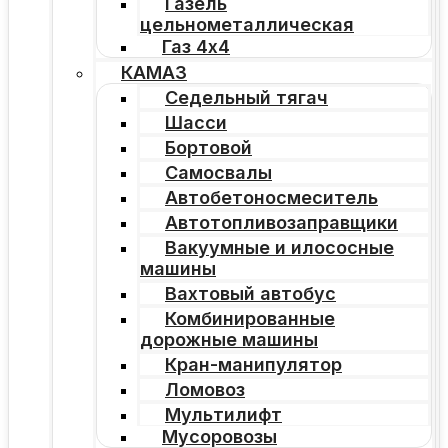
Газель
цельнометаллическая
Газ 4х4
КАМАЗ
Седельный тягач
Шасси
Бортовой
Самосвалы
Автобетоносмеситель
Автотопливозаправщики
Вакуумные и илососные
машины
Вахтовый автобус
Комбинированные
дорожные машины
Кран-манипулятор
Ломовоз
Мультилифт
Мусоровозы