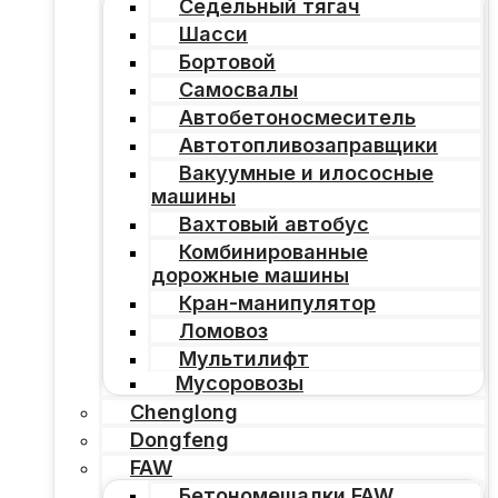
Седельный тягач
Шасси
Бортовой
Самосвалы
Автобетоносмеситель
Автотопливозаправщики
Вакуумные и илососные
машины
Вахтовый автобус
Комбинированные
дорожные машины
Кран-манипулятор
Ломовоз
Мультилифт
Мусоровозы
Chenglong
Dongfeng
FAW
Бетономешалки FAW