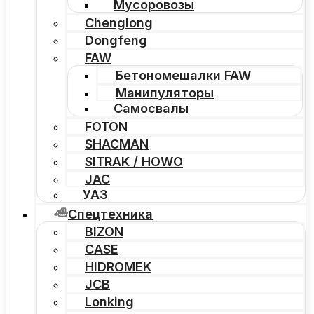
Мусоровозы
Chenglong
Dongfeng
FAW
Бетономешалки FAW
Манипуляторы
Самосвалы
FOTON
SHACMAN
SITRAK / HOWO
JAC
УАЗ
Спецтехника
BIZON
CASE
HIDROMEK
JCB
Lonking