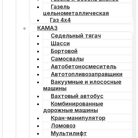
Газель
цельнометаллическая
Газ 4х4
КАМАЗ
Седельный тягач
Шасси
Бортовой
Самосвалы
Автобетоносмеситель
Автотопливозаправщики
Вакуумные и илососные
машины
Вахтовый автобус
Комбинированные
дорожные машины
Кран-манипулятор
Ломовоз
Мультилифт